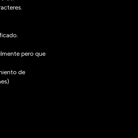
racteres.
ficado.
cilmente pero que
miento de
nes)