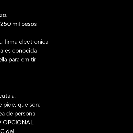
zo.
 250 mil pesos
u firma electronica
ma es conocida
la para emitir
utala.
e pide, que son:
sea de persona
es / OPCIONAL
FC del