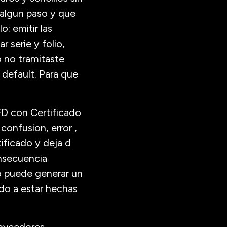
 algun paso y que
: emitir las
r serie y folio,
o no tramitaste
 default. Para que
D con Certificado
confusion, error ,
tificado y deja d
onsecuencia
o puede generar un
ido a estar hechas