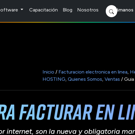
 Software
Capacitación
Blog
Nosotros
Llámanos 
Inicio
/
Facturacion electronica en linea
,
He
HOSTING
,
Quienes Somos
,
Ventas
/ Guia 
ara facturar en li
 internet, son la nueva y obligatoria mane