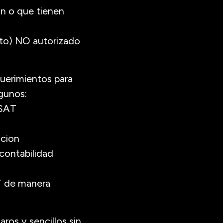
n o que tienen
ito) NO autorizado
querimientos para
gunos:
 SAT
acion
 contabilidad
AT de manera
os y sencillos sin