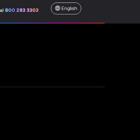
English
al
800 283 3303