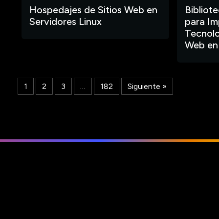
Hospedajes de Sitios Web en
Bibliot
Servidores Linux
para Im
Tecnolo
Web en
1
2
3
…
182
Siguiente »