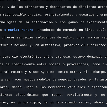
da, y de los ofertantes y demandantes de distintos artí
a sido posible gracias, principalmente, a usuarios y emp
cnologías de la información y con ganas de experiment
tos
e-Market Makers
, creadores de
mercado on-line
, están
 ofrecer servicios relevantes de valor, crear marcas re
ctura funcional y, en definitiva, promover el e-commerce
e comercio electrónico entre empresas estuvo dominada 
sos de compra-venta entre socios o proveedores, como fu
neral Motors y Cisco Systems, entre otras. Sin embargo
 a ver nacer nuevos modelos de negocio basados en la
int
dores, dando lugar a los mercadoes virtuales o electrón
aformas electrónicas que reúnen verticalmente y e
ores, en un principio, de un determinado sector, ahora 