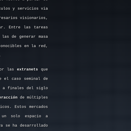
culos y servicios via
resarios visionarios,
ar. Entre las tareas
 las de generar masa
conocibles en la red,
.
por las
extranets
que
e el caso seminal de
, a finales del siglo
eracción
de múltiples
icos. Estos mercados
n un solo espacio a
ya se ha desarrollado