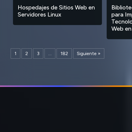
Hospedajes de Sitios Web en
Bibliot
Servidores Linux
para Im
Tecnolo
Web en
1
2
3
…
182
Siguiente »