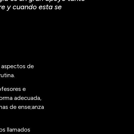
re y cuando esta se
n aspectos de
utina.
ofesores e
 forma adecuada,
mas de ense;anza
os llamados