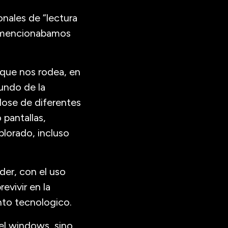
nales de “lectura
e mencionabamos
 que nos rodea, en
mundo de la
dose de diferentes
pantallas,
lorado, incluso
der, con el uso
vivir en la
nto tecnologico.
 el windows, sino