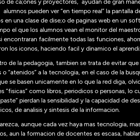
 uso de ca;ones y proyectores, ayudan de gran maner
 alumnos pueden ver “en tiempo real” la pantalla d
os en una clase de dise;o de paginas web en un s
mpo el que los alumnos vean el monitor del maestro,
 encontraran facilmente todas las funciones, ahor
rron los iconos, haciendo facil y dinamico el aprendi
o de la pedagogia, tambien se trata de evitar que 
o “atenidos” a la tecnologia, en el caso de la bus
ue se basen unicamente en lo que la red diga, olvi
 “fisicas” como libros, periodicos o personas, lo cua
aste” pierdan la sensibilidad y la capacidad de desa
cos, de analisis y sintesis de la informacion.
parezca, aunque cada vez haya mas tecnologia, mas
ivos, aun la formacion de docentes es escasa, habl