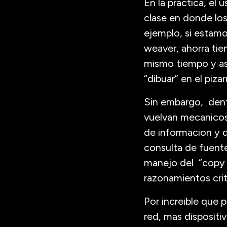
En la practica, el
clase en donde los
ejemplo, si estam
weaver, ahorra tie
mismo tiempo y asi
“dibuar” en el piza
Sin embargo, dentr
vuelvan mecanicos 
de informacion y q
consulta de fuentes
manejo del “copy p
razonamientos criti
Por increible que 
red, mas disposit