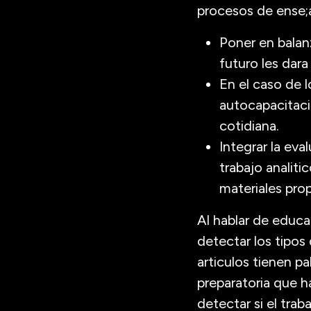
procesos de ense;
Poner en balanz
futuro les dar
En el caso de 
autocapacitaci
cotidiana.
Integrar la eva
trabajo analiti
materiales prop
Al hablar de educa
detectar los tipos
articulos tienen p
preparatoria que ha
detectar si el trab