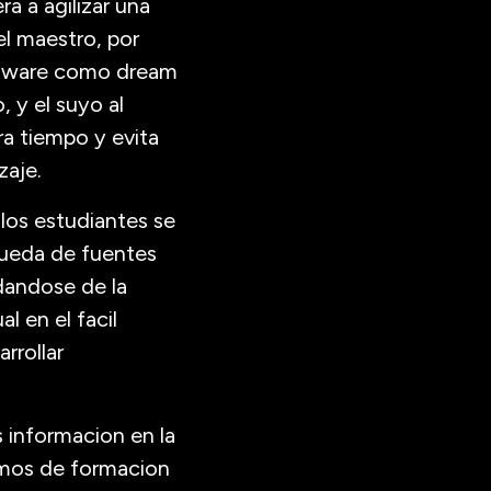
a a agilizar una
el maestro, por
oftware como dream
 y el suyo al
ra tiempo y evita
zaje.
los estudiantes se
queda de fuentes
dandose de la
l en el facil
rrollar
 informacion en la
amos de formacion