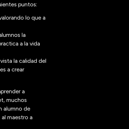
ientes puntos:
valorando lo que a
alumnos la
actica a la vida
ista la calidad del
es a crear
aprender a
net, muchos
 un alumno de
a al maestro a