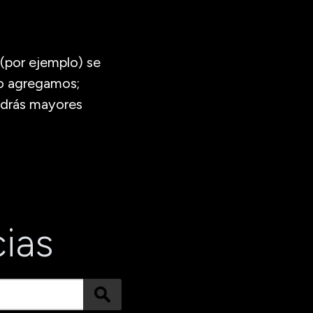
 (por ejemplo) se
lo agregamos;
endrás mayores
cias