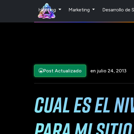
Hosting
Marketing
Desarrollo de
Post Actualizado
en julio 24, 2013
Cual es el n
para mi siti