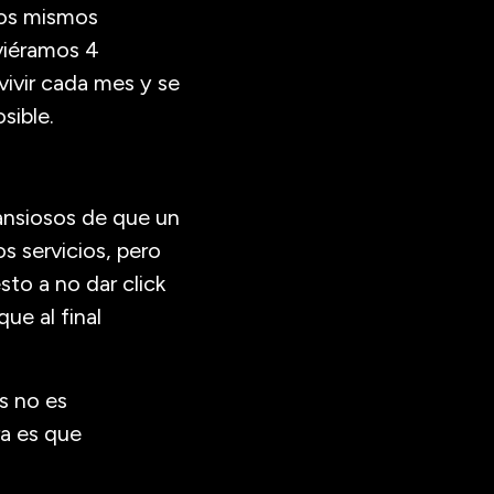
los mismos
uviéramos 4
vivir cada mes y se
sible.
ansiosos de que un
os servicios, pero
sto a no dar click
ue al final
s no es
ra es que