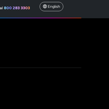
English
al
800 283 3303