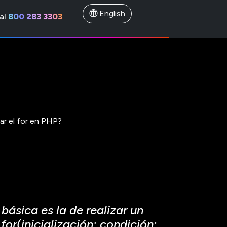
English
al
800 283 3303
r el for en PHP?