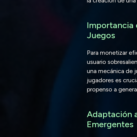
la creación de una
Importancia 
Juegos
Para monetizar efi
usuario sobresalien
una mecánica de j
jugadores es cruci
propenso a generar
Adaptación a
Emergentes