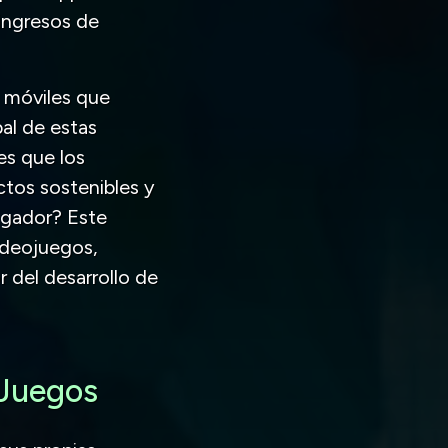
 ingresos de
s móviles que
pal de estas
es que los
tos sostenibles y
jugador? Este
videojuegos,
 del desarrollo de
 Juegos