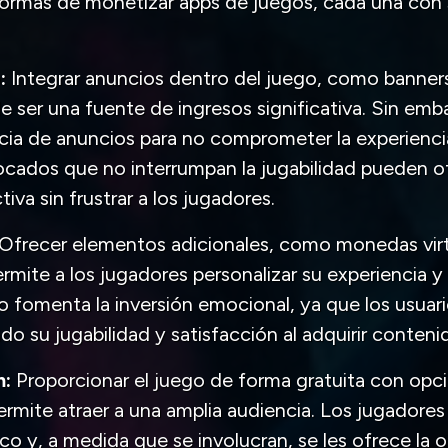
formas de monetizar apps de juegos, cada una con 
:
Integrar anuncios dentro del juego, como banners
de ser una fuente de ingresos significativa. Sin emba
encia de anuncios para no comprometer la experiencia
ocados que no interrumpan la jugabilidad pueden o
va sin frustrar a los jugadores.
Ofrecer elementos adicionales, como monedas virt
ermite a los jugadores personalizar su experiencia y
 fomenta la inversión emocional, ya que los usuar
o su jugabilidad y satisfacción al adquirir conteni
m:
Proporcionar el juego de forma gratuita con op
ermite atraer a una amplia audiencia. Los jugadores
co y, a medida que se involucran, se les ofrece la 