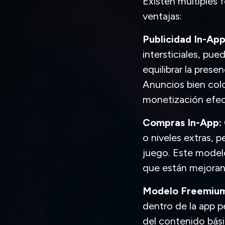
Existen múltiples 
ventajas:
Publicidad In-App
intersticiales, pue
equilibrar la pres
Anuncios bien col
monetización efecti
Compras In-App:
o niveles extras, p
juego. Este modelo
que están mejorand
Modelo Freemiu
dentro de la app p
del contenido bási