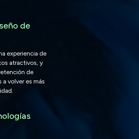
iseño de
na experiencia de
cos atractivos, y
retención de
s a volver es más
idad.
nologías