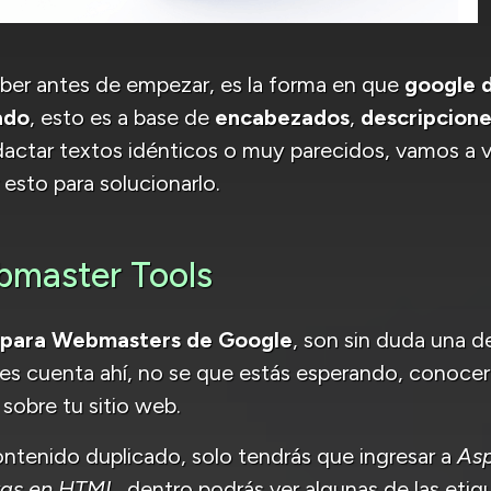
ber antes de empezar, es la forma en que
google 
ado
, esto es a base de
encabezados
,
descripcion
actar textos idénticos o muy parecidos, vamos a v
esto para solucionarlo.
master Tools
 para Webmasters de Google
, son sin duda una d
ienes cuenta ahí, no se que estás esperando, conoce
sobre tu sitio web.
ontenido duplicado, solo tendrás que ingresar a
Asp
ras en HTML
, dentro podrás ver algunas de las etiq