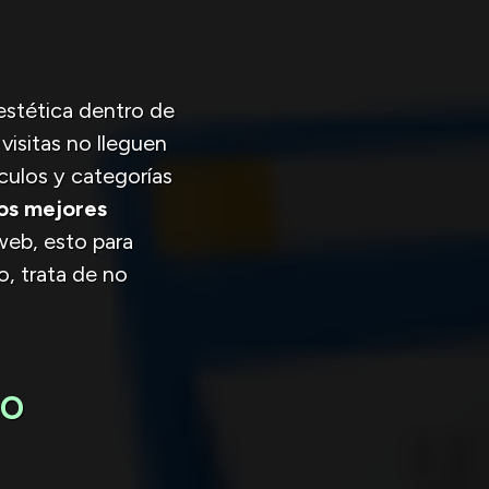
estética dentro de
visitas no lleguen
culos y categorías
los mejores
web, esto para
o, trata de no
do