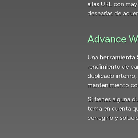
a las URL con may
desearías de acue
Advance W
Una
herramienta
rendimiento de ca
duplicado interno,
mantenimiento cor
Si tienes alguna d
toma en cuenta que
corregirlo y soluci