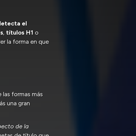
detecta el
es
,
títulos H1
o
er la forma en que
e las formas más
rás una gran
ecto de la
uetas de título que