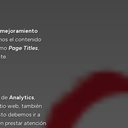
l mejoramiento
nos el contenido
como
Page Titles
,
te.
a de
Analytics
,
sitio web, también
sto debemos ir a
on prestar atención