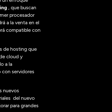
e un enfoque
ting
, que buscan
imer procesador
rá a la venta en el
será compatible con
s de hosting que
 de cloud y
o a la
o con servidores
os nuevos
riales del nuevo
orar para grandes