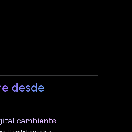
re desde
ital cambiante
n TI, marketing digital y