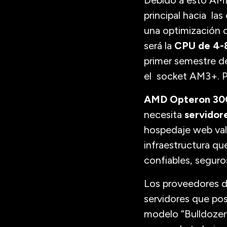
Debido a esto AMD
principal hacia l
una optimización 
será la
CPU de 4-8
primer semestre de
el socket AM3+. P
AMD Opteron 30
necesita
servidor
hospedaje web valo
infraestructura qu
confiables, seguro
Los proveedores d
servidores que pos
modelo “Bulldozer