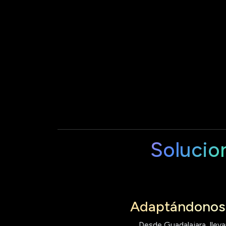
Solucio
Adaptándonos 
Desde Guadalajara, lleva