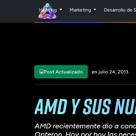
Hosting
Marketing
Desarrollo de
Post Actualizado
en julio 24, 2013
AMD y sus nu
AMD recientemente dio a cono
Opteron. Hoy por hoy las nece