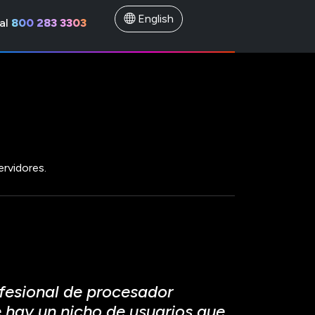
English
al
800 283 3303
rvidores.
fesional de procesador
hay un nicho de usuarios que