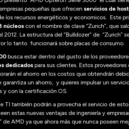
 presentó "AMD Opteron Serie 3000" el cual tien
as empresas pequeñas que ofrecen
servicios de hos
de los recursos energéticos y economicos. Este pr
 núcleos
con el nombre de clave “Zurich”, que sald
l 2012. La estructura del “Bulldozer” de “Zurich” 
or lo tanto funcionará sobre placas de consumo.
00
busca estar dentro del gusto de los proveedore
es dedicados
para sus clientes. Estos proveedores
rarán el ahorro en los costos que obtendrán debid
e garantiza un ahorro, y quieres impulsar un servici
s y con la certificación OS.
e TI también podrán a provecha el servicio de est
een estas nuevas ventajas de ingeniería y empresa
” de AMD ya que ahora más que nunca poseen mej