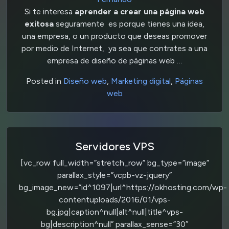
Si te interesa
aprender a crear una página web
exitosa
seguramente es porque tienes una idea,
una empresa, o un producto que deseas promover
por medio de Internet, ya sea que contrates a una
empresa de diseño de páginas web
…
Posted in
Diseño web
,
Marketing digital
,
Páginas
web
Servidores VPS
[vc_row full_width=”stretch_row” bg_type=”image”
parallax_style=”vcpb-vz-jquery”
bg_image_new=”id^1097|url^https://okhosting.com/wp-
contentuploads/2016/01/vps-
bg.jpg|caption^null|alt^null|title^vps-
bg|description^null” parallax_sense=”30″