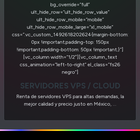
bg_override=”full”
ult_hide_row=”ult_hide_row_value”
ult_hide_row_mobile=”mobile”
ult_hide_row_mobile_large=”xl_mobile”
css=”.vc_custom_1492618202624{margin-bottom:
0px !important;padding-top: 150px
!important;padding-bottom: 50px !important;}”]
[vc_column width=”1/2″][vc_column_text
css_animation=”left-to-right” el_class=”fs26
negro”]
SERVIDORES VPS / CLOUD
Renta de servidores VPS para altas demandas, la
mejor calidad y precio justo en México, …