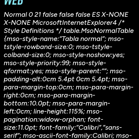
Normal 0 21 false false false ES X-NONE
X-NONE MicrosoftInternetExplorer4 /*
Style Definitions */ table.MsoNormalTable
{mso-style-name:”Tabla normal”; mso-
tstyle-rowband-size:0; mso-tstyle-
colband-size:0; mso-style-noshow:yes;
mso-style-priority:99; mso-style-
qformat:yes; mso-style-parent:””; mso-
padding-alt:0cm 5.4pt 0cm 5.4pt; mso-
para-margin-top:0cm; mso-para-margin-
right:0cm; mso-para-margin-
bottom:10.0pt; mso-para-margin-
left:0cm; line-height:115%; mso-
pagination:widow-orphan; font-
size:11.0pt; font-family:”Calibri”,”sans-
serif”; mso-ascii-font-family:Calibri; mso-