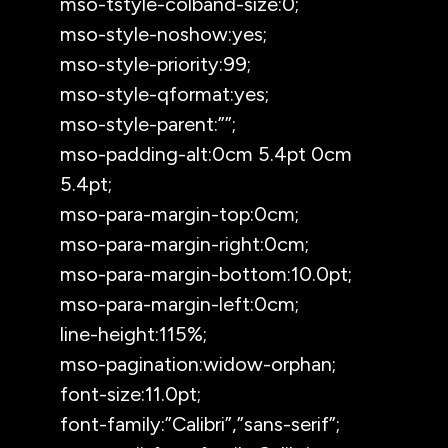
mso-tstyle-colband-size:0;
mso-style-noshow:yes;
mso-style-priority:99;
mso-style-qformat:yes;
mso-style-parent:””;
mso-padding-alt:0cm 5.4pt 0cm
5.4pt;
mso-para-margin-top:0cm;
mso-para-margin-right:0cm;
mso-para-margin-bottom:10.0pt;
mso-para-margin-left:0cm;
line-height:115%;
mso-pagination:widow-orphan;
font-size:11.0pt;
font-family:”Calibri”,”sans-serif”;