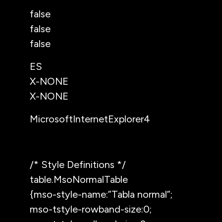
false
false
false
ES
X-NONE
X-NONE
MicrosoftInternetExplorer4
/* Style Definitions */
table.MsoNormalTable
{mso-style-name:”Tabla normal”;
mso-tstyle-rowband-size:0;