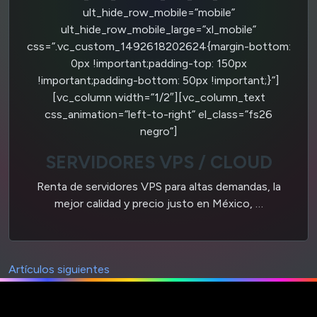
ult_hide_row_mobile=”mobile”
ult_hide_row_mobile_large=”xl_mobile”
css=”.vc_custom_1492618202624{margin-bottom:
0px !important;padding-top: 150px
!important;padding-bottom: 50px !important;}”]
[vc_column width=”1/2″][vc_column_text
css_animation=”left-to-right” el_class=”fs26
negro”]
SERVIDORES VPS / CLOUD
Renta de servidores VPS para altas demandas, la
mejor calidad y precio justo en México, …
Artículos siguientes