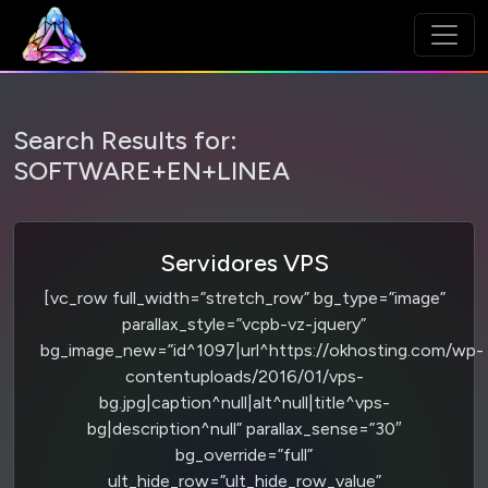
Search Results for:
SOFTWARE+EN+LINEA
Servidores VPS
[vc_row full_width=”stretch_row” bg_type=”image”
parallax_style=”vcpb-vz-jquery”
bg_image_new=”id^1097|url^https://okhosting.com/wp-
contentuploads/2016/01/vps-
bg.jpg|caption^null|alt^null|title^vps-
bg|description^null” parallax_sense=”30″
bg_override=”full”
ult_hide_row=”ult_hide_row_value”